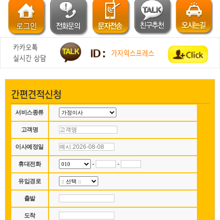
서비스종류
고객명
이사예정일
-
-
휴대전화
유입경로
출발
도착