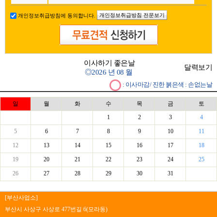
개인정보취급방침 전문보기
개인정보취급방침에 동의합니다.
이사하기 좋은날
달력보기
◎
2026 년 08 월
: 이사마감/ 진한 붉은색 : 손없는날
일
월
화
수
목
금
토
1
2
3
4
5
6
7
8
9
10
11
12
13
14
15
16
17
18
19
20
21
22
23
24
25
26
27
28
29
30
31
[부산사업소]
부산시 사상구 사상로 477번길 6(모라동)